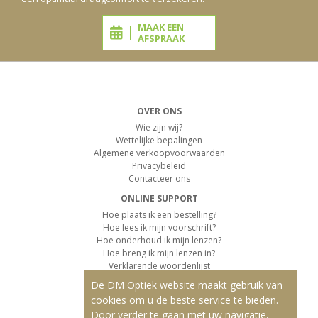
MAAK EEN
AFSPRAAK
OVER ONS
Wie zijn wij?
Wettelijke bepalingen
Algemene verkoopvoorwaarden
Privacybeleid
Contacteer ons
ONLINE SUPPORT
Hoe plaats ik een bestelling?
Hoe lees ik mijn voorschrift?
Hoe onderhoud ik mijn lenzen?
Hoe breng ik mijn lenzen in?
Verklarende woordenlijst
De DM Optiek website maakt gebruik van
KLANTENSERVICE
cookies om u de beste service te bieden.
Informatie over de levering
Door verder te gaan met uw navigatie,
Informatie over de betaling