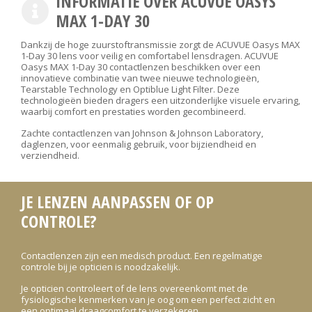
INFORMATIE OVER ACUVUE OASYS
MAX 1-DAY 30
Dankzij de hoge zuurstoftransmissie zorgt de ACUVUE Oasys MAX
1-Day 30 lens voor veilig en comfortabel lensdragen. ACUVUE
Oasys MAX 1-Day 30 contactlenzen beschikken over een
innovatieve combinatie van twee nieuwe technologieën,
Tearstable Technology en Optiblue Light Filter. Deze
technologieën bieden dragers een uitzonderlijke visuele ervaring,
waarbij comfort en prestaties worden gecombineerd.
Zachte contactlenzen van Johnson & Johnson Laboratory,
daglenzen, voor eenmalig gebruik, voor bijziendheid en
verziendheid.
JE LENZEN AANPASSEN OF OP
CONTROLE?
Contactlenzen zijn een medisch product. Een regelmatige
controle bij je opticien is noodzakelijk.
Je opticien controleert of de lens overeenkomt met de
fysiologische kenmerken van je oog om een perfect zicht en
een optimaal draagcomfort te verzekeren.