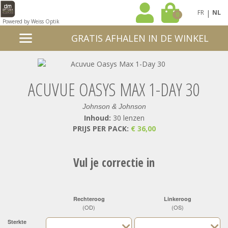
|
FR
NL
0
Powered by Weiss Optik
GRATIS AFHALEN IN DE WINKEL
ACUVUE OASYS MAX 1-DAY 30
Johnson & Johnson
Inhoud:
30 lenzen
PRIJS PER PACK:
€ 36,00
Vul je correctie in
Rechteroog
Linkeroog
(OD)
(OS)
Sterkte